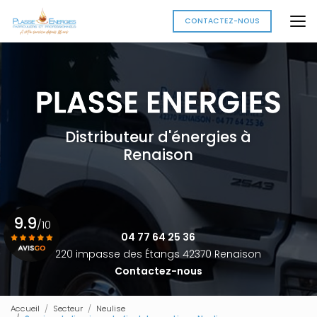
Aller
au
CONTACTEZ-NOUS
contenu
principal
Distributeur d'énergies à
Renaison
9.9
/10
04 77 64 25 36
220 impasse des Étangs 42370 Renaison
Contactez-nous
Voir le certificat
Accueil
Secteur
Neulise