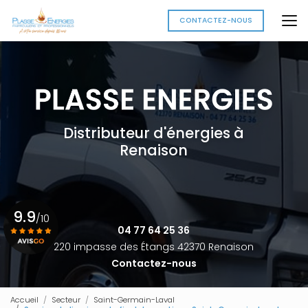
Aller
au
CONTACTEZ-NOUS
contenu
principal
Distributeur d'énergies à
Renaison
9.9
/10
04 77 64 25 36
220 impasse des Étangs 42370 Renaison
Contactez-nous
Voir le certificat
Accueil
Secteur
Saint-Germain-Laval