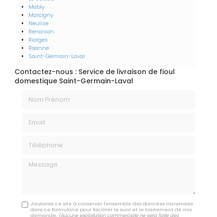
Mably
Marcigny
Neulise
Renaison
Riorges
Roanne
Saint-Germain-Laval
Contactez-nous : Service de livraison de fioul
domestique Saint-Germain-Laval
Nom Prénom
Email
Téléphone
Message
J'autorise ce site à conserver l'ensemble des données transmises
dans ce formulaire pour faciliter le suivi et le traitement de ma
demande.
(Aucune exploitation commerciale ne sera faite des