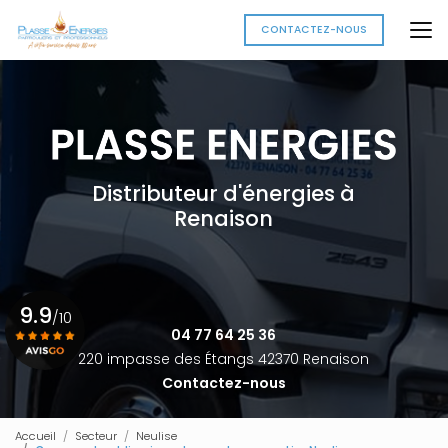
Aller
au
CONTACTEZ-NOUS
contenu
principal
Distributeur d'énergies à
Renaison
9.9
/10
04 77 64 25 36
220 impasse des Étangs 42370 Renaison
Contactez-nous
Voir le certificat
Accueil
Secteur
Neulise