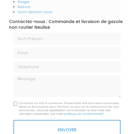
Riorges
Roanne
Saint-Germain-Laval
Contactez-nous : Commande et livraison de gazole
non routier Neulise
Nom Prénom
Email
Téléphone
Message
J'autorise ce site à conserver l'ensemble des données transmises
dans ce formulaire pour faciliter le suivi et le traitement de ma
demande.
(Aucune exploitation commerciale ne sera faite des
données conservées. Voir notre
politique de confidentialité
)