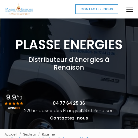
Aller
au
CONTACTEZ-NOUS
contenu
principal
Distributeur d'énergies à
Renaison
9.9
/10
04 77 64 25 36
220 impasse des Étangs 42370 Renaison
Contactez-nous
Voir le certificat
Accueil
Secteur
Roanne