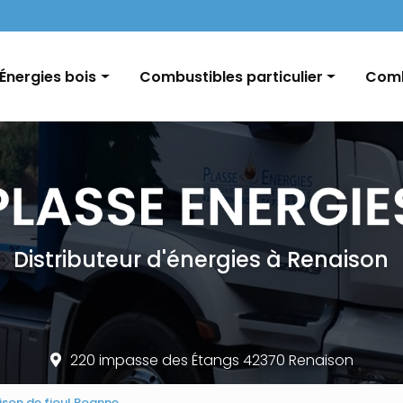
Navigation
Énergies bois
Combustibles particulier
Comb
Pellets / Granulés de bois
Fioul domestique
GNR e
Granulés vrac / palette
Charbon
Char
Bûches
Conseils et informations
Distributeur d'énergies à Renaison
220 impasse des Étangs 42370 Renaison
aison de fioul Roanne