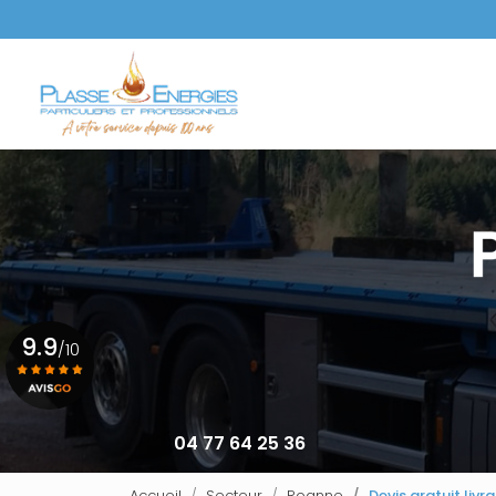
Aller
au
Navigation principale
contenu
principal
9.9
/10
Voir le certificat
04 77 64 25 36
Accueil
Secteur
Roanne
Devis gratuit livr