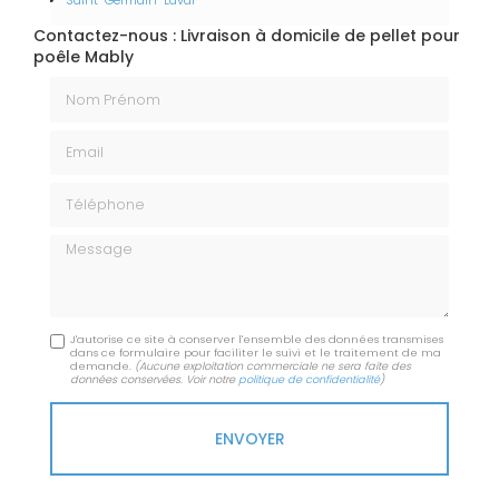
Saint-Germain-Laval
Contactez-nous : Livraison à domicile de pellet pour
poêle Mably
Nom Prénom
Email
Téléphone
Message
J'autorise ce site à conserver l'ensemble des données transmises
dans ce formulaire pour faciliter le suivi et le traitement de ma
demande.
(Aucune exploitation commerciale ne sera faite des
données conservées. Voir notre
politique de confidentialité
)