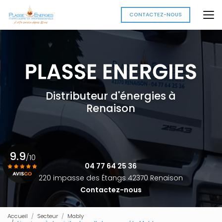
Aller
au
CONTACTEZ-NOUS
contenu
principal
Distributeur d'énergies à
Renaison
9.9
/10
04 77 64 25 36
220 impasse des Étangs 42370 Renaison
Contactez-nous
Voir le certificat
Accueil
Secteur
Mably