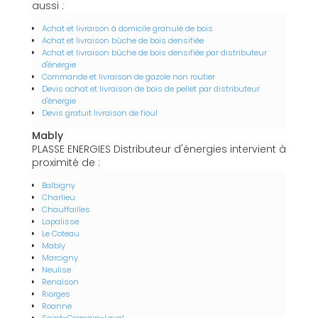
aussi :
Achat et livraison à domicile granulé de bois
Achat et livraison bûche de bois densifiée
Achat et livraison bûche de bois densifiée par distributeur
d'énergie
Commande et livraison de gazole non routier
Devis achat et livraison de bois de pellet par distributeur
d'énergie
Devis gratuit livraison de fioul
Mably
PLASSE ENERGIES Distributeur d'énergies intervient à
proximité de :
Balbigny
Charlieu
Chauffailles
Lapalisse
Le Coteau
Mably
Marcigny
Neulise
Renaison
Riorges
Roanne