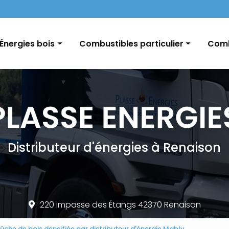
Navigation
Énergies bois
Combustibles particulier
Comb
Pellets / Granulés de bois
Fioul domestique
GNR e
Granulés vrac / palette
Charbon
Char
Bûches
Conseils et informations
Distributeur d'énergies à Renaison
220 impasse des Étangs 42370 Renaison
bûche de bois densifiée par distributeur d'énergie Mably