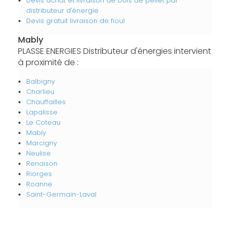
Devis achat et livraison de bois de pellet par
distributeur d'énergie
Devis gratuit livraison de fioul
Mably
PLASSE ENERGIES Distributeur d'énergies intervient
à proximité de :
Balbigny
Charlieu
Chauffailles
Lapalisse
Le Coteau
Mably
Marcigny
Neulise
Renaison
Riorges
Roanne
Saint-Germain-Laval