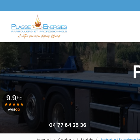
Aller
au
Navigation principale
contenu
principal
9.9
/10
Voir le certificat
04 77 64 25 36
Accueil
Secteur
Mably
Achat et livraison 