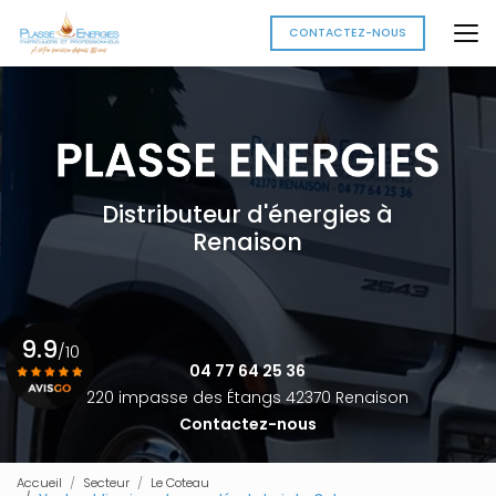
Aller
au
CONTACTEZ-NOUS
contenu
principal
Distributeur d'énergies à
Renaison
9.9
/10
04 77 64 25 36
220 impasse des Étangs 42370 Renaison
Contactez-nous
Voir le certificat
Accueil
Secteur
Le Coteau