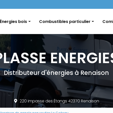
Navigation
Énergies bois
Combustibles particulier
Comb
Pellets / Granulés de bois
Fioul domestique
GNR e
Granulés vrac / palette
Charbon
Char
Bûches
Conseils et informations
Distributeur d'énergies à Renaison
220 impasse des Étangs 42370 Renaison
vraison de gazole non routier Le Coteau