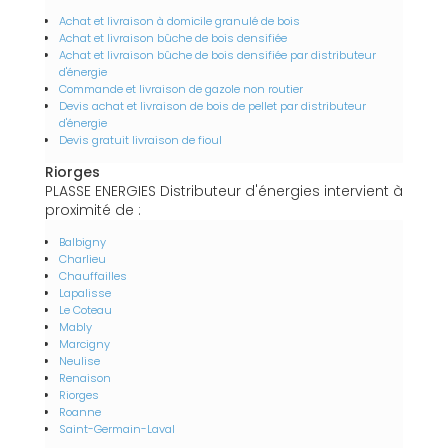
Achat et livraison à domicile granulé de bois
Achat et livraison bûche de bois densifiée
Achat et livraison bûche de bois densifiée par distributeur
d'énergie
Commande et livraison de gazole non routier
Devis achat et livraison de bois de pellet par distributeur
d'énergie
Devis gratuit livraison de fioul
Riorges
PLASSE ENERGIES Distributeur d'énergies intervient à
proximité de :
Balbigny
Charlieu
Chauffailles
Lapalisse
Le Coteau
Mably
Marcigny
Neulise
Renaison
Riorges
Roanne
Saint-Germain-Laval