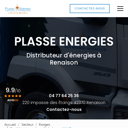
Aller
au
CONTACTEZ-NOUS
contenu
principal
Distributeur d'énergies à
Renaison
9.9
/10
04 77 64 25 36
220 impasse des Étangs 42370 Renaison
Contactez-nous
Voir le certificat
Accueil
Secteur
Riorges