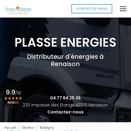
Aller
au
CONTACTEZ-NOUS
contenu
principal
Distributeur d'énergies à
Renaison
9.9
/10
04 77 64 25 36
220 impasse des Étangs 42370 Renaison
Contactez-nous
Voir le certificat
Accueil
Secteur
Balbigny