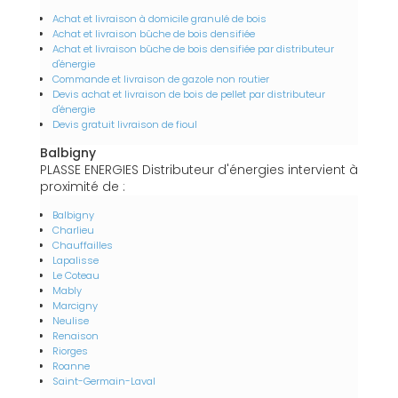
Achat et livraison à domicile granulé de bois
Achat et livraison bûche de bois densifiée
Achat et livraison bûche de bois densifiée par distributeur
d'énergie
Commande et livraison de gazole non routier
Devis achat et livraison de bois de pellet par distributeur
d'énergie
Devis gratuit livraison de fioul
Balbigny
PLASSE ENERGIES Distributeur d'énergies intervient à
proximité de :
Balbigny
Charlieu
Chauffailles
Lapalisse
Le Coteau
Mably
Marcigny
Neulise
Renaison
Riorges
Roanne
Saint-Germain-Laval