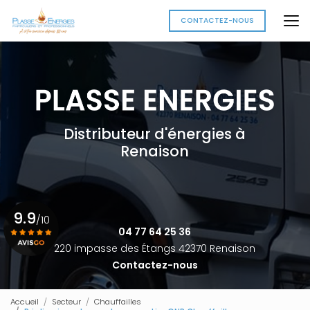
Aller
au
CONTACTEZ-NOUS
contenu
principal
Distributeur d'énergies à
Renaison
9.9
/10
04 77 64 25 36
220 impasse des Étangs 42370 Renaison
Contactez-nous
Voir le certificat
Accueil
Secteur
Chauffailles