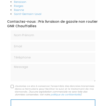
Renaison
Riorges
Roanne
Saint-Germain-Laval
Contactez-nous : Prix livraison de gazole non routier
GNR Chauffailles
Nom Prénom
Email
Téléphone
Message
J'autorise ce site à conserver l'ensemble des données transmises
dans ce formulaire pour faciliter le suivi et le traitement de ma
demande.
(Aucune exploitation commerciale ne sera faite des
données conservées. Voir notre
politique de confidentialité
)