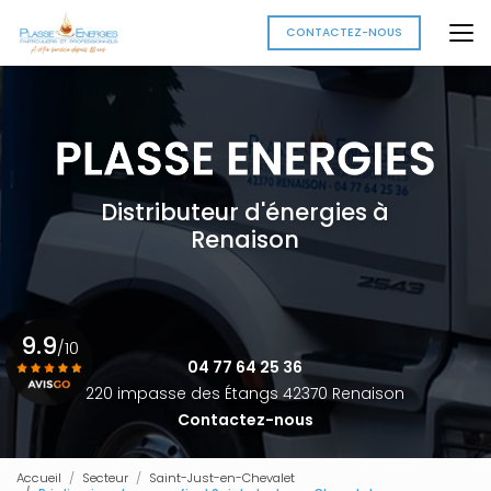
Aller
au
CONTACTEZ-NOUS
contenu
principal
Distributeur d'énergies à
Renaison
9.9
/10
04 77 64 25 36
220 impasse des Étangs 42370 Renaison
Contactez-nous
Voir le certificat
Accueil
Secteur
Saint-Just-en-Chevalet