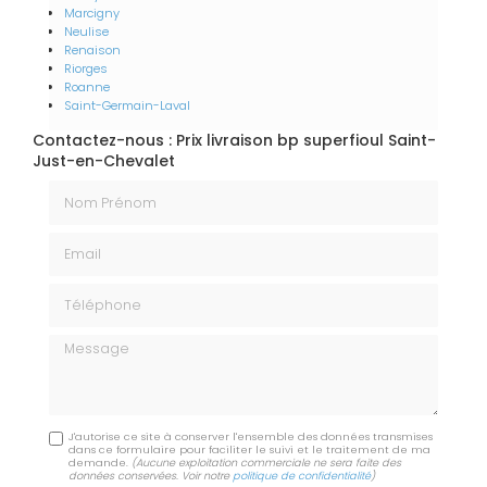
Marcigny
Neulise
Renaison
Riorges
Roanne
Saint-Germain-Laval
Contactez-nous : Prix livraison bp superfioul Saint-
Just-en-Chevalet
Nom Prénom
Email
Téléphone
Message
J'autorise ce site à conserver l'ensemble des données transmises
dans ce formulaire pour faciliter le suivi et le traitement de ma
demande.
(Aucune exploitation commerciale ne sera faite des
données conservées. Voir notre
politique de confidentialité
)