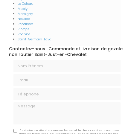
Le Coteau
Mably
Marcigny
Neulise
Renaison
Riorges
Roanne
Saint-Germain-Laval
Contactez-nous : Commande et livraison de gazole
non routier Saint-Just-en-Chevalet
Nom Prénom
Email
Téléphone
Message
J'autorise ce site à conserver l'ensemble des données transmises
dans ce formulaire pour faciliter le suivi et le traitement de ma