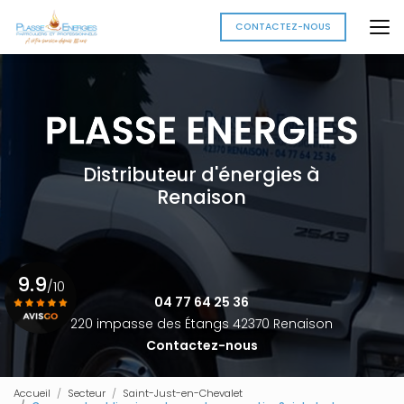
Aller
au
CONTACTEZ-NOUS
contenu
principal
Distributeur d'énergies à
Renaison
9.9
/10
04 77 64 25 36
220 impasse des Étangs 42370 Renaison
Contactez-nous
Voir le certificat
Accueil
Secteur
Saint-Just-en-Chevalet