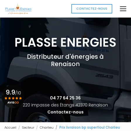
Aller
au
CONTACTEZ-NOUS
contenu
principal
Distributeur d'énergies à
Renaison
9.9
/10
04 77 64 25 36
220 impasse des Étangs 42370 Renaison
Contactez-nous
Voir le certificat
Accueil
Secteur
Charlieu
Prix livraison bp superfioul Charlieu