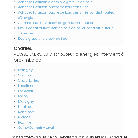
Achat et livraison à domicile granulé de bois
Achat et livraison bûche de bois densifiée
Achat et livraison bûche de bois densifiée par distributeur
d'énergie
Commande et livraison de gazole non routier
Devis achat et livraison de bois de pellet par distributeur
d'énergie
Devis gratuit livraison de fioul
Charlieu
PLASSE ENERGIES Distributeur d'énergies intervient à
proximité de :
Balbigny
Charlieu
Chauffailles
Lapalisse
Le Coteau
Mably
Marcigny
Neulise
Renaison
Riorges
Roanne
Saint-Germain-Laval
Contactez-nous : Prix livraison bp superfioul Charlieu