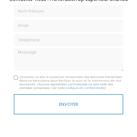
Nom Prénom
Email
Téléphone
Message
J'autorise ce site à conserver l'ensemble des données transmises
dans ce formulaire pour faciliter le suivi et le traitement de ma
demande.
(Aucune exploitation commerciale ne sera faite des
données conservées. Voir notre
politique de confidentialité
)