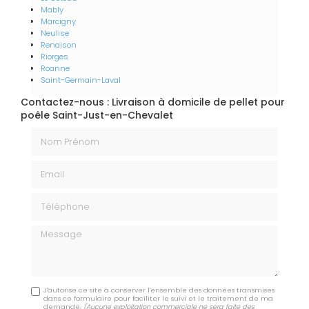
Mably
Marcigny
Neulise
Renaison
Riorges
Roanne
Saint-Germain-Laval
Contactez-nous : Livraison à domicile de pellet pour
poêle Saint-Just-en-Chevalet
Nom Prénom
Email
Téléphone
Message
J'autorise ce site à conserver l'ensemble des données transmises
dans ce formulaire pour faciliter le suivi et le traitement de ma
demande.
(Aucune exploitation commerciale ne sera faite des