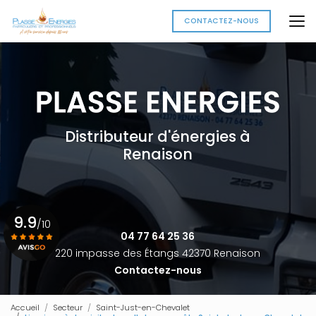
Aller
au
CONTACTEZ-NOUS
contenu
principal
Distributeur d'énergies à
Renaison
9.9
/10
04 77 64 25 36
220 impasse des Étangs 42370 Renaison
Contactez-nous
Voir le certificat
Accueil
Secteur
Saint-Just-en-Chevalet