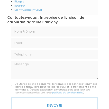
Riorges
Roanne
Saint-Germain-Laval
Contactez-nous : Entreprise de livraison de
carburant agricole Balbigny
Nom Prénom
Email
Téléphone
Message
J'autorise ce site à conserver l'ensemble des données transmises
dans ce formulaire pour faciliter le suivi et le traitement de ma
demande.
(Aucune exploitation commerciale ne sera faite des
données conservées. Voir notre
politique de confidentialité
)