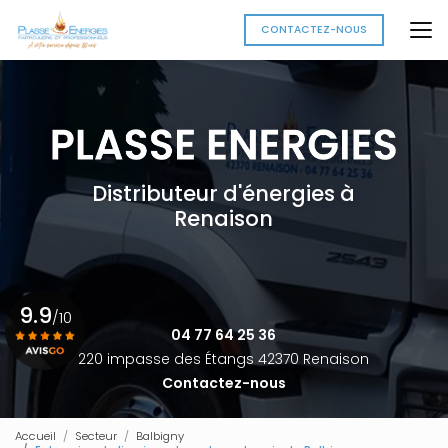
Aller
au
CONTACTEZ-NOUS
contenu
principal
Distributeur d'énergies à
Renaison
9.9
/10
04 77 64 25 36
220 impasse des Étangs 42370 Renaison
Contactez-nous
Voir le certificat
Accueil
Secteur
Balbigny