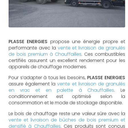
PLASSE ENERGIES
propose une énergie propre et
performante avec la
vente et livraison de granulés
de bois premium à Chauffailles
. Ces combustibles
certifiés assurent un excellent rendement pour les
appareils de chauffage modernes.
Pour s’adapter à tous les besoins,
PLASSE ENERGIES
assure également la
vente et livraison de granulés
en vrac et en palette à Chauffailles
. Le
conditionnement est optimisé selon la
consommation et le mode de stockage disponible.
Le bois de chauffage reste une valeur sûre avec la
vente et livraison de bûches de bois premium et
densifié à Chauffailles
. Ces produits sont conçus