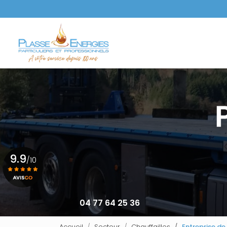
Aller
au
Navigation principale
contenu
principal
9.9
/10
Voir le certificat
04 77 64 25 36
Accueil
Secteur
Chauffailles
Entreprise de