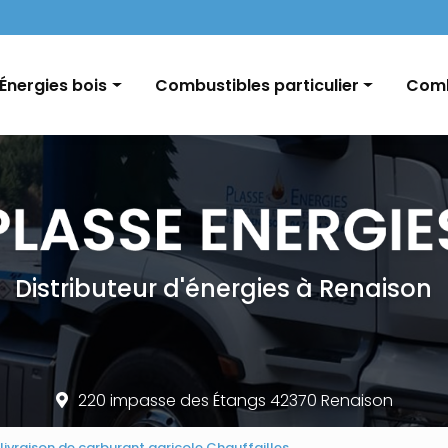
Navigation
Énergies bois
Combustibles particulier
Comb
Pellets / Granulés de bois
Fioul domestique
GNR e
Granulés vrac / palette
Charbon
Char
Bûches
Conseils et informations
Distributeur d'énergies à Renaison
220 impasse des Étangs 42370 Renaison
 livraison de carburant agricole Chauffailles