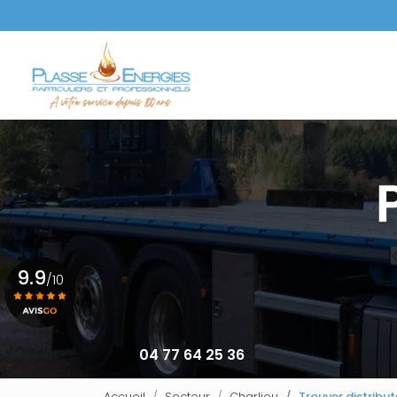
Aller
au
Navigation principale
contenu
principal
9.9
/10
Voir le certificat
04 77 64 25 36
Accueil
Secteur
Charlieu
Trouver distribu