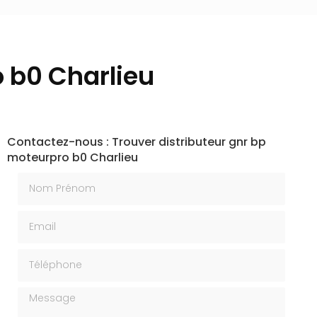
o b0 Charlieu
Contactez-nous : Trouver distributeur gnr bp
moteurpro b0 Charlieu
Nom Prénom
Email
Téléphone
Message