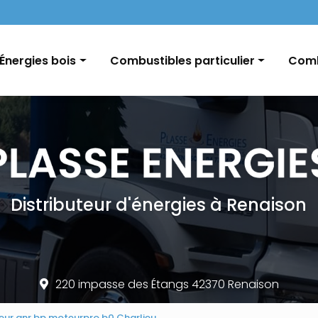
Navigation
Énergies bois
Combustibles particulier
Comb
Pellets / Granulés de bois
Fioul domestique
GNR e
Granulés vrac / palette
Charbon
Char
Bûches
Conseils et informations
Distributeur d'énergies à Renaison
220 impasse des Étangs 42370 Renaison
teur gnr bp moteurpro b0 Charlieu