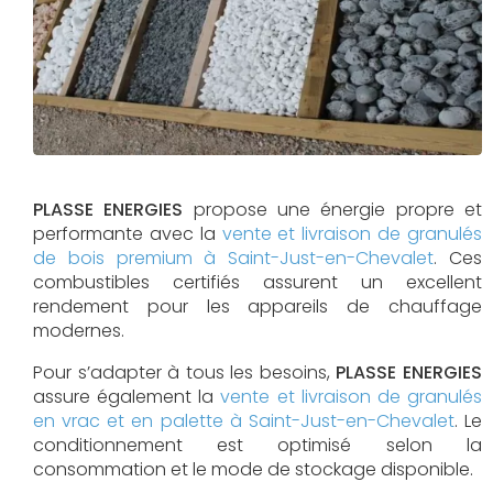
PLASSE ENERGIES
propose une énergie propre et
performante avec la
vente et livraison de granulés
de bois premium à Saint-Just-en-Chevalet
. Ces
combustibles certifiés assurent un excellent
rendement pour les appareils de chauffage
modernes.
Pour s’adapter à tous les besoins,
PLASSE ENERGIES
assure également la
vente et livraison de granulés
en vrac et en palette à Saint-Just-en-Chevalet
. Le
conditionnement est optimisé selon la
consommation et le mode de stockage disponible.