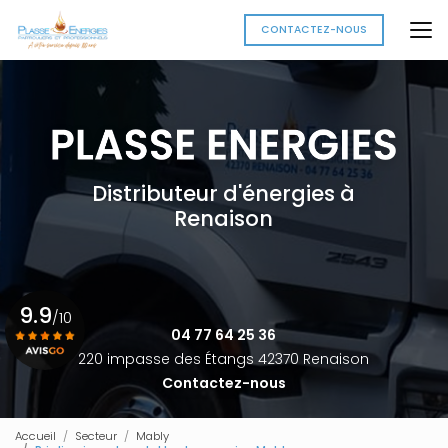
Aller
au
CONTACTEZ-NOUS
contenu
principal
Distributeur d'énergies à
Renaison
9.9
/10
04 77 64 25 36
220 impasse des Étangs 42370 Renaison
Contactez-nous
Voir le certificat
Accueil
Secteur
Mably