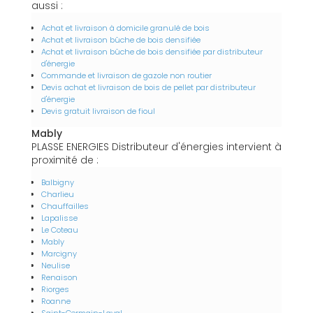
aussi :
Achat et livraison à domicile granulé de bois
Achat et livraison bûche de bois densifiée
Achat et livraison bûche de bois densifiée par distributeur
d'énergie
Commande et livraison de gazole non routier
Devis achat et livraison de bois de pellet par distributeur
d'énergie
Devis gratuit livraison de fioul
Mably
PLASSE ENERGIES Distributeur d'énergies intervient à
proximité de :
Balbigny
Charlieu
Chauffailles
Lapalisse
Le Coteau
Mably
Marcigny
Neulise
Renaison
Riorges
Roanne