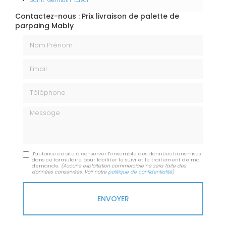
Saint-Germain-Laval
Contactez-nous : Prix livraison de palette de
parpaing Mably
Nom Prénom
Email
Téléphone
Message
J'autorise ce site à conserver l'ensemble des données transmises
dans ce formulaire pour faciliter le suivi et le traitement de ma
demande.
(Aucune exploitation commerciale ne sera faite des
données conservées. Voir notre
politique de confidentialité
)