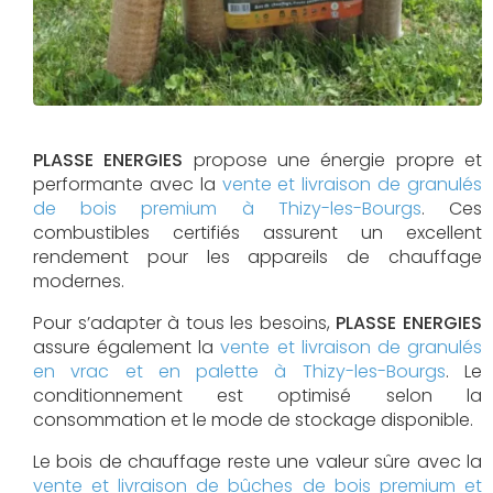
PLASSE ENERGIES
propose une énergie propre et
performante avec la
vente et livraison de granulés
de bois premium à Thizy-les-Bourgs
. Ces
combustibles certifiés assurent un excellent
rendement pour les appareils de chauffage
modernes.
Pour s’adapter à tous les besoins,
PLASSE ENERGIES
assure également la
vente et livraison de granulés
en vrac et en palette à Thizy-les-Bourgs
. Le
conditionnement est optimisé selon la
consommation et le mode de stockage disponible.
Le bois de chauffage reste une valeur sûre avec la
vente et livraison de bûches de bois premium et