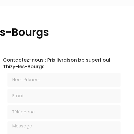
les-Bourgs
Contactez-nous : Prix livraison bp superfioul
Thizy-les-Bourgs
Nom Prénom
Email
Téléphone
Message