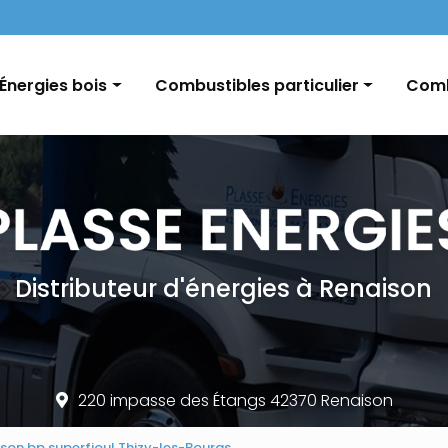
Navigation
Énergies bois
Combustibles particulier
Comb
Pellets / Granulés de bois
Fioul domestique
GNR e
Granulés vrac / palette
Charbon
Char
Bûches
Conseils et informations
Distributeur d'énergies à Renaison
220 impasse des Étangs 42370 Renaison
raison bp superfioul Thizy-les-Bourgs