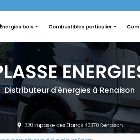
Navigation
Énergies bois
Combustibles particulier
Comb
Pellets / Granulés de bois
Fioul domestique
GNR e
Granulés vrac / palette
Charbon
Char
Bûches
Conseils et informations
Distributeur d'énergies à Renaison
220 impasse des Étangs 42370 Renaison
azole non routier de qualité supérieure Riorges