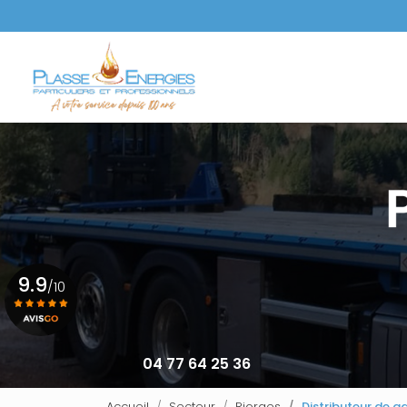
Aller
au
Navigation principale
contenu
principal
9.9
/10
Voir le certificat
04 77 64 25 36
Accueil
Secteur
Riorges
Distributeur de g