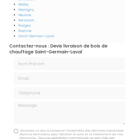
Mably
Marcigny
Neulise
Renaison
Riorges
Roanne
Saint-Germain-Laval
Contactez-nous : Devis livraison de bois de
chauffage Saint-Germain-Laval
Nom Prénom
Email
Téléphone
Message
J'autorise ce site à conserver l'ensemble des données transmises
dans ce formulaire pour faciliter le suivi et le traitement de ma
demande.
(Aucune exploitation commerciale ne sera faite des