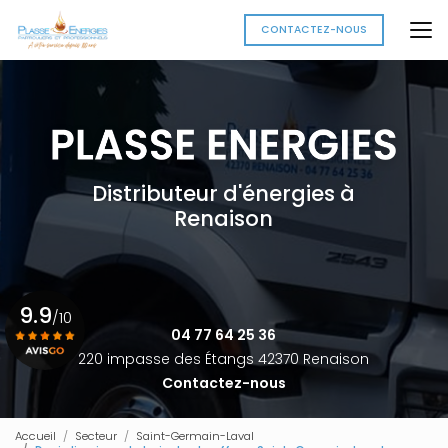
Aller
au
CONTACTEZ-NOUS
contenu
principal
Distributeur d'énergies à
Renaison
9.9
/10
04 77 64 25 36
220 impasse des Étangs 42370 Renaison
Contactez-nous
Voir le certificat
Accueil
Secteur
Saint-Germain-Laval