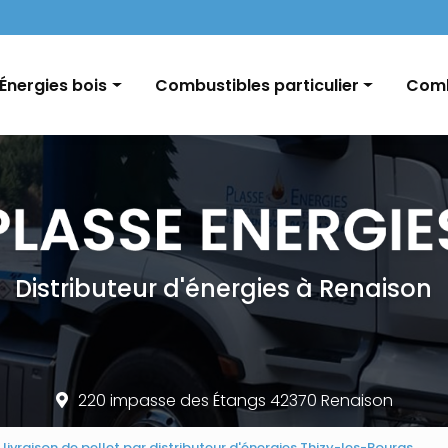
Navigation
Énergies bois
Combustibles particulier
Comb
Pellets / Granulés de bois
Fioul domestique
GNR e
Granulés vrac / palette
Charbon
Char
Bûches
Conseils et informations
Distributeur d'énergies à Renaison
220 impasse des Étangs 42370 Renaison
 livraison de pellet par distributeur d'énergies Thizy-les-Bourgs