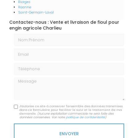
Riorges
Roanne
Saint-Germain-Laval
Contactez-nous : Vente et livraison de fioul pour
engin agricole Charlieu
Nom Prénom
Email
Téléphone
Message
J'autorise ce site à conserver l'ensemble des données transmises
dans ce formulaire pour faciliter le suivi et le traitement de ma
demande.
(Aucune exploitation commerciale ne sera faite des
données conservées. Voir notre
politique de confidentialité
)