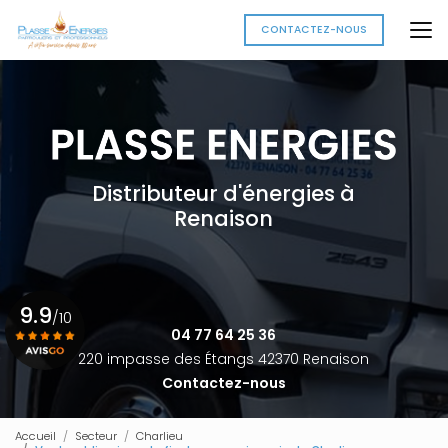
Aller
au
CONTACTEZ-NOUS
contenu
principal
Distributeur d'énergies à
Renaison
9.9
/10
04 77 64 25 36
220 impasse des Étangs 42370 Renaison
Contactez-nous
Voir le certificat
Accueil
Secteur
Charlieu