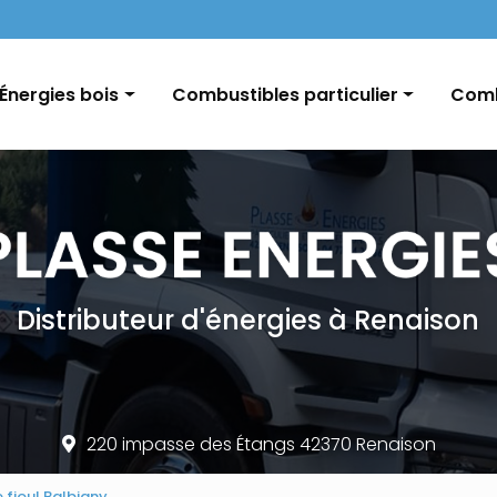
Navigation
Énergies bois
Combustibles particulier
Comb
Pellets / Granulés de bois
Fioul domestique
GNR e
Granulés vrac / palette
Charbon
Char
Bûches
Conseils et informations
Distributeur d'énergies à Renaison
220 impasse des Étangs 42370 Renaison
e fioul Balbigny