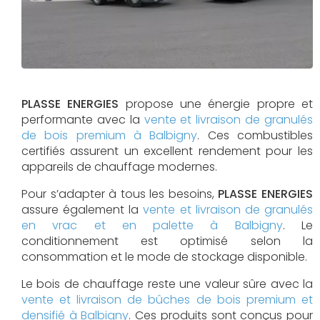
PLASSE ENERGIES
propose une énergie propre et
performante avec la
vente et livraison de granulés
de bois premium à Balbigny
. Ces combustibles
certifiés assurent un excellent rendement pour les
appareils de chauffage modernes.
Pour s’adapter à tous les besoins,
PLASSE ENERGIES
assure également la
vente et livraison de granulés
en vrac et en palette à Balbigny
. Le
conditionnement est optimisé selon la
consommation et le mode de stockage disponible.
Le bois de chauffage reste une valeur sûre avec la
vente et livraison de bûches de bois premium et
densifié à Balbigny
. Ces produits sont conçus pour