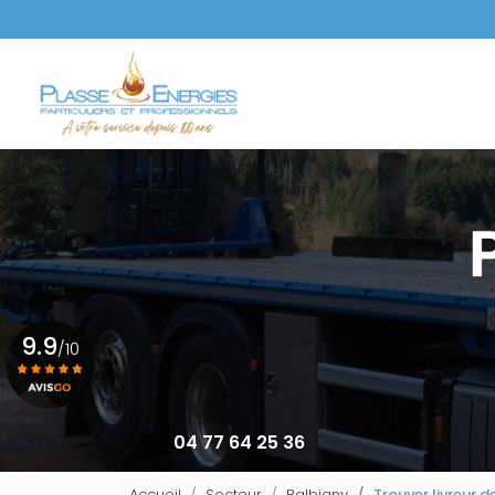
Aller
au
Navigation principale
contenu
principal
9.9
/10
Voir le certificat
04 77 64 25 36
Accueil
Secteur
Balbigny
Trouver livreur d