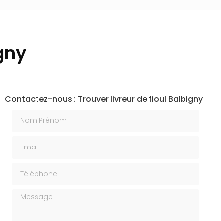
igny
Contactez-nous : Trouver livreur de fioul Balbigny
Nom Prénom
Email
Téléphone
Message