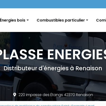
Navigation
Énergies bois
Combustibles particulier
Comb
Pellets / Granulés de bois
Fioul domestique
GNR e
Granulés vrac / palette
Charbon
Char
Bûches
Conseils et informations
Distributeur d'énergies à Renaison
220 impasse des Étangs 42370 Renaison
sporteur de matériaux de construction Saint-Germain-Laval