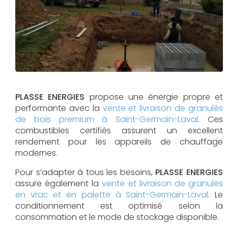
PLASSE ENERGIES
propose une énergie propre et
performante avec la
vente et livraison de granulés
de bois premium à Saint-Germain-Laval
. Ces
combustibles certifiés assurent un excellent
rendement pour les appareils de chauffage
modernes.
Pour s’adapter à tous les besoins,
PLASSE ENERGIES
assure également la
vente et livraison de granulés
en vrac et en palette à Saint-Germain-Laval
. Le
conditionnement est optimisé selon la
consommation et le mode de stockage disponible.