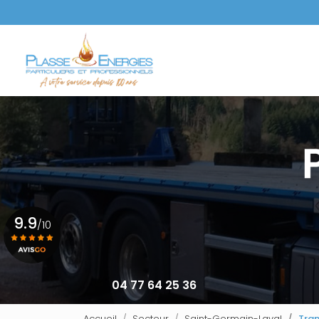
Aller
au
Navigation principale
contenu
principal
9.9
/10
Voir le certificat
04 77 64 25 36
Accueil
Secteur
Saint-Germain-Laval
Tran