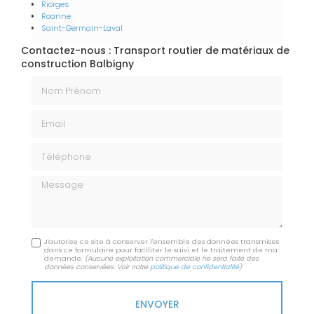
Riorges
Roanne
Saint-Germain-Laval
Contactez-nous : Transport routier de matériaux de
construction Balbigny
Nom Prénom
Email
Téléphone
Message
J'autorise ce site à conserver l'ensemble des données transmises
dans ce formulaire pour faciliter le suivi et le traitement de ma
demande.
(Aucune exploitation commerciale ne sera faite des
données conservées. Voir notre
politique de confidentialité
)