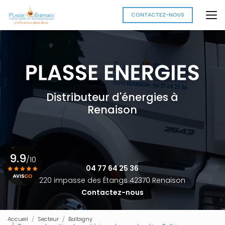
Aller
au
CONTACTEZ-NOUS
contenu
principal
Distributeur d'énergies à
Renaison
9.9
/10
04 77 64 25 36
220 impasse des Étangs 42370 Renaison
Contactez-nous
Voir le certificat
Accueil
Secteur
Balbigny