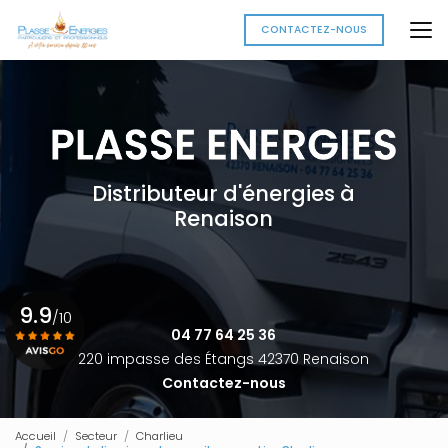
Aller
au
CONTACTEZ-NOUS
contenu
principal
Distributeur d'énergies à
Renaison
9.9
/10
04 77 64 25 36
220 impasse des Étangs 42370 Renaison
Contactez-nous
Voir le certificat
Accueil
Secteur
Charlieu