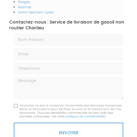
Riorges
Roanne
Saint-Germain-Laval
Contactez-nous : Service de livraison de gasoil non
routier Charlieu
Nom Prénom
Email
Téléphone
Message
J'autorise ce site à conserver l'ensemble des données transmises
dans ce formulaire pour faciliter le suivi et le traitement de ma
demande.
(Aucune exploitation commerciale ne sera faite des
données conservées. Voir notre
politique de confidentialité
)