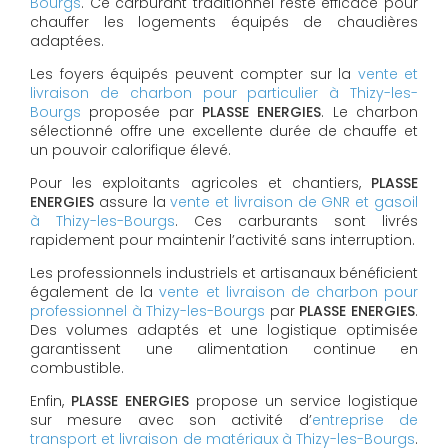
Bourgs
. Ce carburant traditionnel reste efficace pour
chauffer les logements équipés de chaudières
adaptées.
Les foyers équipés peuvent compter sur la
vente et
livraison de charbon pour particulier à Thizy-les-
Bourgs
proposée par
PLASSE ENERGIES
. Le charbon
sélectionné offre une excellente durée de chauffe et
un pouvoir calorifique élevé.
Pour les exploitants agricoles et chantiers,
PLASSE
ENERGIES
assure la
vente et livraison de GNR et gasoil
à Thizy-les-Bourgs
. Ces carburants sont livrés
rapidement pour maintenir l’activité sans interruption.
Les professionnels industriels et artisanaux bénéficient
également de la
vente et livraison de charbon pour
professionnel à Thizy-les-Bourgs
par
PLASSE ENERGIES
.
Des volumes adaptés et une logistique optimisée
garantissent une alimentation continue en
combustible.
Enfin,
PLASSE ENERGIES
propose un service logistique
sur mesure avec son activité d’
entreprise de
transport et livraison de matériaux à Thizy-les-Bourgs
.