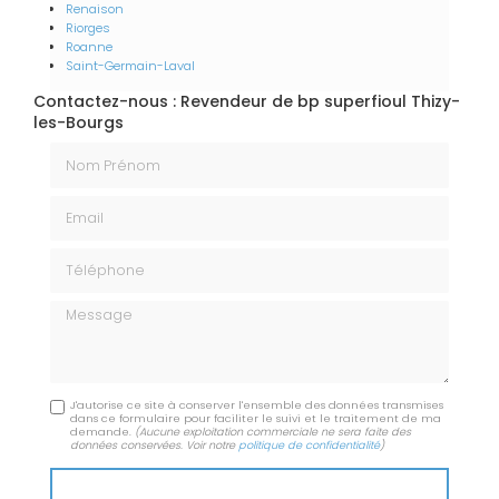
Renaison
Riorges
Roanne
Saint-Germain-Laval
Contactez-nous : Revendeur de bp superfioul Thizy-
les-Bourgs
Nom Prénom
Email
Téléphone
Message
J'autorise ce site à conserver l'ensemble des données transmises
dans ce formulaire pour faciliter le suivi et le traitement de ma
demande.
(Aucune exploitation commerciale ne sera faite des
données conservées. Voir notre
politique de confidentialité
)