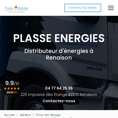
Aller
au
CONTACTEZ-NOUS
contenu
principal
Distributeur d'énergies à
Renaison
9.9
/10
04 77 64 25 36
220 impasse des Étangs 42370 Renaison
Contactez-nous
Voir le certificat
Accueil
Secteur
Thizy-les-Bourgs