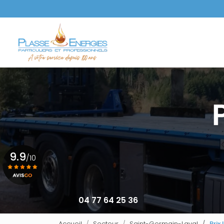
Aller
au
Navigation principale
contenu
principal
9.9
/10
Voir le certificat
04 77 64 25 36
Accueil
Secteur
Saint-Germain-Laval
Prix