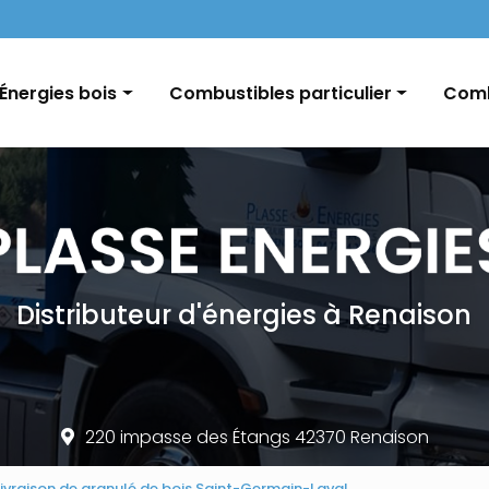
Navigation
Énergies bois
Combustibles particulier
Comb
Pellets / Granulés de bois
Fioul domestique
GNR e
Granulés vrac / palette
Charbon
Char
Bûches
Conseils et informations
Distributeur d'énergies à Renaison
220 impasse des Étangs 42370 Renaison
 livraison de granulé de bois Saint-Germain-Laval