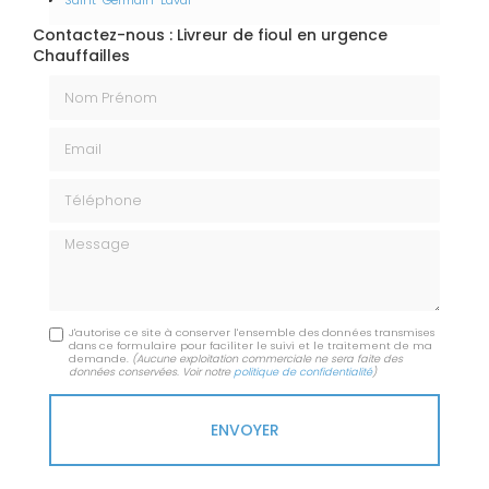
Saint-Germain-Laval
Contactez-nous : Livreur de fioul en urgence
Chauffailles
Nom Prénom
Email
Téléphone
Message
J'autorise ce site à conserver l'ensemble des données transmises
dans ce formulaire pour faciliter le suivi et le traitement de ma
demande.
(Aucune exploitation commerciale ne sera faite des
données conservées. Voir notre
politique de confidentialité
)