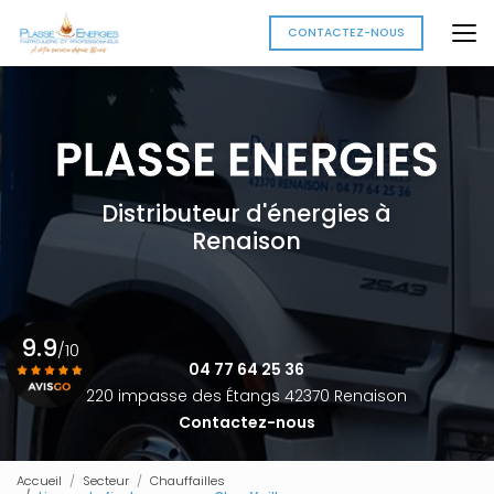
Aller
au
CONTACTEZ-NOUS
contenu
principal
Distributeur d'énergies à
Renaison
9.9
/10
04 77 64 25 36
220 impasse des Étangs 42370 Renaison
Contactez-nous
Voir le certificat
Accueil
Secteur
Chauffailles