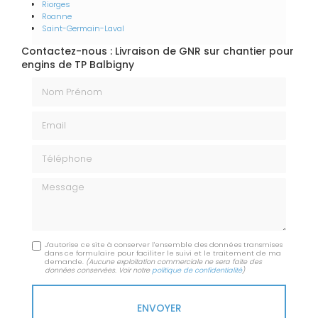
Riorges
Roanne
Saint-Germain-Laval
Contactez-nous : Livraison de GNR sur chantier pour
engins de TP Balbigny
Nom Prénom
Email
Téléphone
Message
J'autorise ce site à conserver l'ensemble des données transmises
dans ce formulaire pour faciliter le suivi et le traitement de ma
demande.
(Aucune exploitation commerciale ne sera faite des
données conservées. Voir notre
politique de confidentialité
)