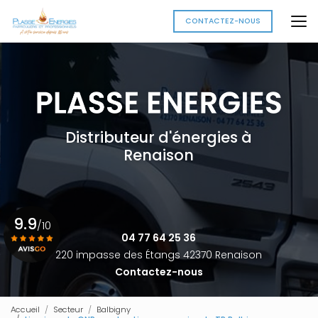
Aller
au
CONTACTEZ-NOUS
contenu
principal
Distributeur d'énergies à
Renaison
9.9
/10
04 77 64 25 36
220 impasse des Étangs 42370 Renaison
Contactez-nous
Voir le certificat
Accueil
Secteur
Balbigny