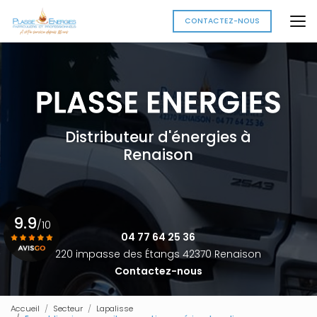
Aller
au
CONTACTEZ-NOUS
contenu
principal
Distributeur d'énergies à
Renaison
9.9
/10
04 77 64 25 36
220 impasse des Étangs 42370 Renaison
Contactez-nous
Voir le certificat
Accueil
Secteur
Lapalisse