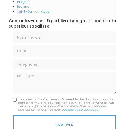
Riorges
Roanne
Saint-Germain-Laval
Contactez-nous : Expert livraison gasoil non routier
supérieur Lapalisse
Nom Prénom
Email
Téléphone
Message
J'autorise ce site à conserver l'ensemble des données transmises
dans ce formulaire pour faciliter le suivi et le traitement de ma
demande.
(Aucune exploitation commerciale ne sera faite des
données conservées. Voir notre
politique de confidentialité
)