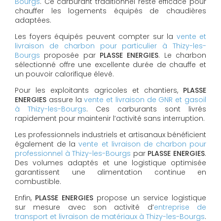
Bourgs
. Ce carburant traditionnel reste efficace pour
chauffer les logements équipés de chaudières
adaptées.
Les foyers équipés peuvent compter sur la
vente et
livraison de charbon pour particulier à Thizy-les-
Bourgs
proposée par
PLASSE ENERGIES
. Le charbon
sélectionné offre une excellente durée de chauffe et
un pouvoir calorifique élevé.
Pour les exploitants agricoles et chantiers,
PLASSE
ENERGIES
assure la
vente et livraison de GNR et gasoil
à Thizy-les-Bourgs
. Ces carburants sont livrés
rapidement pour maintenir l’activité sans interruption.
Les professionnels industriels et artisanaux bénéficient
également de la
vente et livraison de charbon pour
professionnel à Thizy-les-Bourgs
par
PLASSE ENERGIES
.
Des volumes adaptés et une logistique optimisée
garantissent une alimentation continue en
combustible.
Enfin,
PLASSE ENERGIES
propose un service logistique
sur mesure avec son activité d’
entreprise de
transport et livraison de matériaux à Thizy-les-Bourgs
.