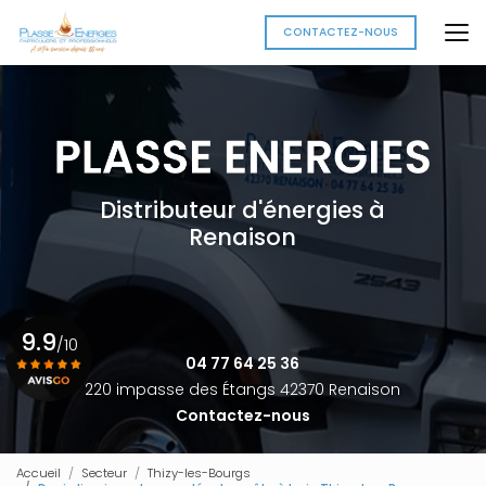
Aller
au
CONTACTEZ-NOUS
contenu
principal
Distributeur d'énergies à
Renaison
9.9
/10
04 77 64 25 36
220 impasse des Étangs 42370 Renaison
Contactez-nous
Voir le certificat
Accueil
Secteur
Thizy-les-Bourgs