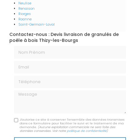
Neulise
Renaison
Riorges
Roanne
Saint-Germain-Laval
Contactez-nous : Devis livraison de granulés de
poêle à bois Thizy-les-Bourgs
Nom Prénom
Email
Téléphone
Message
J'autorise ce site à conserver l'ensemble des données transmises
dans ce formulaire pour faciliter le suivi et le traitement de ma
demande.
(Aucune exploitation commerciale ne sera faite des
données conservées. Voir notre
politique de confidentialité
)