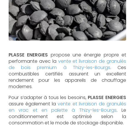
PLASSE ENERGIES
propose une énergie propre et
performante avec la
vente et livraison de granulés
de bois premium à Thizy-les-Bourgs
. Ces
combustibles certifiés assurent un excellent
rendement pour les appareils de chauffage
modernes.
Pour s’adapter à tous les besoins,
PLASSE ENERGIES
assure également la
vente et livraison de granulés
en vrac et en palette à Thizy-les-Bourgs
. Le
conditionnement est optimisé selon la
consommation et le mode de stockage disponible.