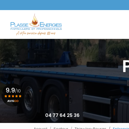
Aller
au
Navigation principale
contenu
principal
9.9
/10
Voir le certificat
04 77 64 25 36
Accueil
Secteur
Thizy-les-Bourgs
Entrepri