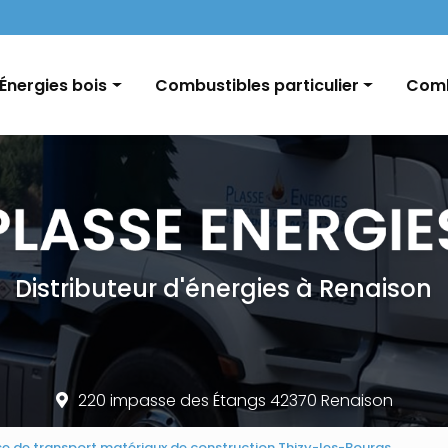
Navigation
Énergies bois
Combustibles particulier
Comb
Pellets / Granulés de bois
Fioul domestique
GNR e
Granulés vrac / palette
Charbon
Char
Bûches
Conseils et informations
Distributeur d'énergies à Renaison
220 impasse des Étangs 42370 Renaison
se de transport matériaux de construction Thizy-les-Bourgs