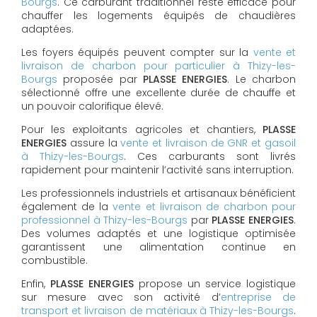
Bourgs
. Ce carburant traditionnel reste efficace pour
chauffer les logements équipés de chaudières
adaptées.
Les foyers équipés peuvent compter sur la
vente et
livraison de charbon pour particulier à Thizy-les-
Bourgs
proposée par
PLASSE ENERGIES
. Le charbon
sélectionné offre une excellente durée de chauffe et
un pouvoir calorifique élevé.
Pour les exploitants agricoles et chantiers,
PLASSE
ENERGIES
assure la
vente et livraison de GNR et gasoil
à Thizy-les-Bourgs
. Ces carburants sont livrés
rapidement pour maintenir l’activité sans interruption.
Les professionnels industriels et artisanaux bénéficient
également de la
vente et livraison de charbon pour
professionnel à Thizy-les-Bourgs
par
PLASSE ENERGIES
.
Des volumes adaptés et une logistique optimisée
garantissent une alimentation continue en
combustible.
Enfin,
PLASSE ENERGIES
propose un service logistique
sur mesure avec son activité d’
entreprise de
transport et livraison de matériaux à Thizy-les-Bourgs
.