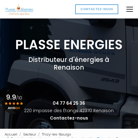
Aller
au
CONTACTEZ-NOUS
contenu
principal
Distributeur d'énergies à
Renaison
9.9
/10
04 77 64 25 36
220 impasse des Étangs 42370 Renaison
Contactez-nous
Voir le certificat
Accueil
Secteur
Thizy-les-Bourgs