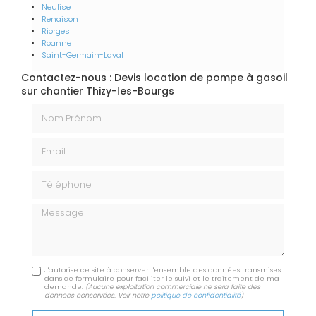
Neulise
Renaison
Riorges
Roanne
Saint-Germain-Laval
Contactez-nous : Devis location de pompe à gasoil
sur chantier Thizy-les-Bourgs
Nom Prénom
Email
Téléphone
Message
J'autorise ce site à conserver l'ensemble des données transmises
dans ce formulaire pour faciliter le suivi et le traitement de ma
demande.
(Aucune exploitation commerciale ne sera faite des
données conservées. Voir notre
politique de confidentialité
)