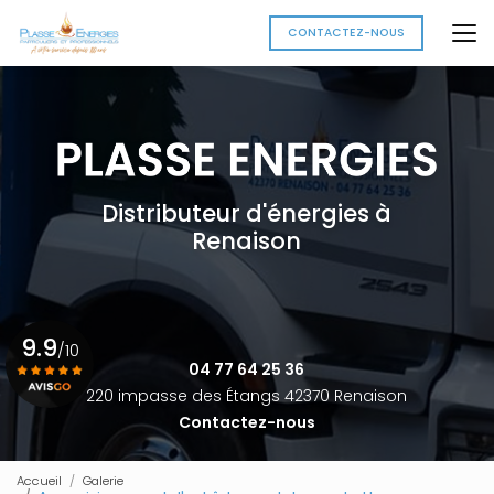
Aller
au
CONTACTEZ-NOUS
contenu
principal
Distributeur d'énergies à
Renaison
9.9
/10
04 77 64 25 36
220 impasse des Étangs 42370 Renaison
Contactez-nous
Voir le certificat
Accueil
Galerie